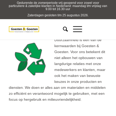
Gedurende de zomerperiode vrij geopend voor zowel voor
particuliere & zakelijke klanten in Nederland: maandag t/m vrijdag van
9.00 tot 16.30 uur
Zaterdagen gesloten t/m 25 augustus 2026.
Duurzaamheid is een van de
kernwaarden bij Goesten &
Goesten. Voor ons betekent dit
niet alleen het opbouwen van
langdurige relaties met onze
medewerkers en klanten, maar
ook het maken van bewuste
keuzes in onze producten en
diensten. We doen er alles aan om materialen en middelen
zo efficiënt en verantwoord mogelijk te gebruiken, met een
focus op hergebruik en milieuvriendelijkheid.