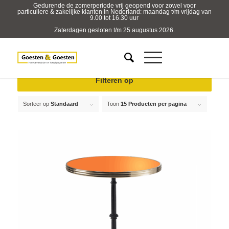
Gedurende de zomerperiode vrij geopend voor zowel voor
particuliere & zakelijke klanten in Nederland: maandag t/m vrijdag van
9.00 tot 16.30 uur
Zaterdagen gesloten t/m 25 augustus 2026.
Filteren op
Sorteer op
Standaard
Toon
15 Producten per pagina