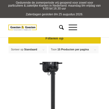
Gedurende de zomerperiode vrij geopend voor zowel voor
particuliere & zakelijke klanten in Nederland: maandag t/m vrijdag van
9.00 tot 16.30 uur
Zaterdagen gesloten t/m 25 augustus 2026.
Filteren op
Sorteer op
Standaard
Toon
15 Producten per pagina