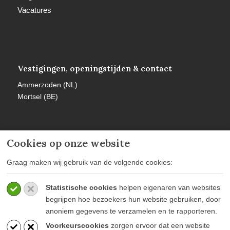
Vacatures
Vestigingen, openingstijden & contact
Ammerzoden (NL)
Mortsel (BE)
Cookies op onze website
Meer informatie
Graag maken wij gebruik van de volgende cookies:
Privacy policy
Statistische cookies
helpen eigenaren van websites
Algemene voorwaarden
begrijpen hoe bezoekers hun website gebruiken, door
Veelgestelde vragen
anoniem gegevens te verzamelen en te rapporteren.
Voorkeurscookies
zorgen ervoor dat een website