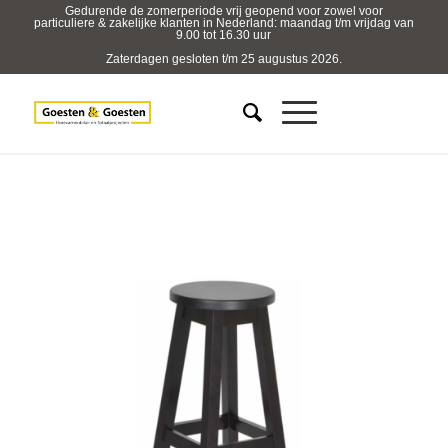
Gedurende de zomerperiode vrij geopend voor zowel voor
particuliere & zakelijke klanten in Nederland: maandag t/m vrijdag van
9.00 tot 16.30 uur
Zaterdagen gesloten t/m 25 augustus 2026.