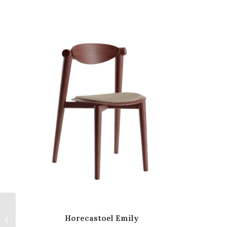
Horecastoel Emily
Stoel Dex Colour RG