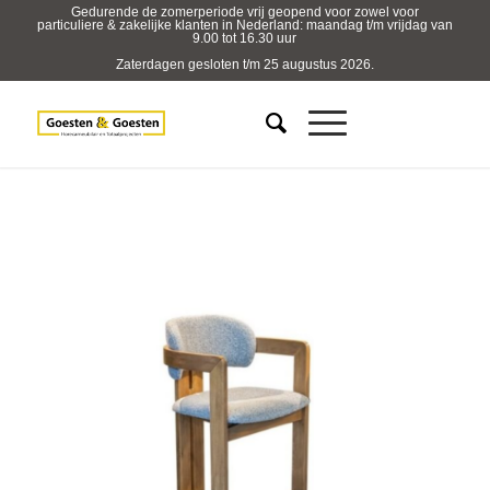
Gedurende de zomerperiode vrij geopend voor zowel voor
particuliere & zakelijke klanten in Nederland: maandag t/m vrijdag van
9.00 tot 16.30 uur
Zaterdagen gesloten t/m 25 augustus 2026.