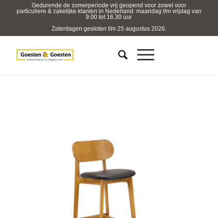
Gedurende de zomerperiode vrij geopend voor zowel voor
particuliere & zakelijke klanten in Nederland: maandag t/m vrijdag van
9.00 tot 16.30 uur
Zaterdagen gesloten t/m 25 augustus 2026.