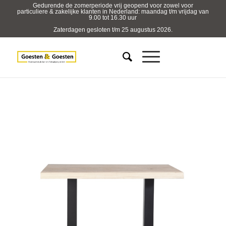
Gedurende de zomerperiode vrij geopend voor zowel voor
particuliere & zakelijke klanten in Nederland: maandag t/m vrijdag van
9.00 tot 16.30 uur
Zaterdagen gesloten t/m 25 augustus 2026.