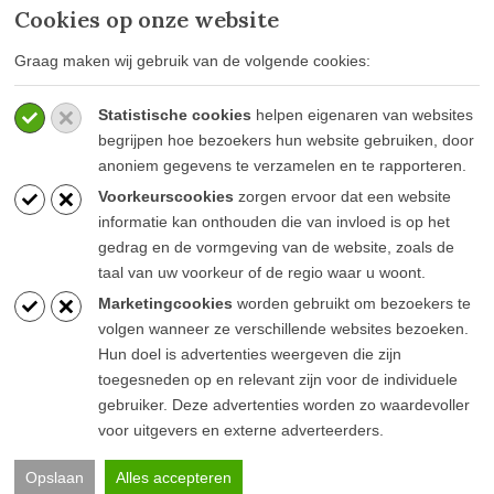
Cookies op onze website
MEER INFORMATIE
Graag maken wij gebruik van de volgende cookies:
Privacy policy
Statistische cookies
helpen eigenaren van websites
Algemene voorwaarden
begrijpen hoe bezoekers hun website gebruiken, door
Veelgestelde vragen
anoniem gegevens te verzamelen en te rapporteren.
Voorkeurscookies
zorgen ervoor dat een website
informatie kan onthouden die van invloed is op het
gedrag en de vormgeving van de website, zoals de
taal van uw voorkeur of de regio waar u woont.
BLIJF OP DE HOOGTE
Marketingcookies
worden gebruikt om bezoekers te
volgen wanneer ze verschillende websites bezoeken.
Hun doel is advertenties weergeven die zijn
toegesneden op en relevant zijn voor de individuele
gebruiker. Deze advertenties worden zo waardevoller
voor uitgevers en externe adverteerders.
© Goesten & Goesten |
Pink Raven
Opslaan
Alles accepteren
Algemene voorwaarden
Privacy verklaring