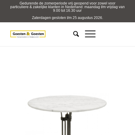
Gedurende de zomerperiode vrij geopend voor zowel voor
particuliere & zakelijke klanten in Nederland: maandag t/m vrijdag van
9.00 tot 16.30 uur
Zaterdagen gesloten t/m 25 augustus 2026.