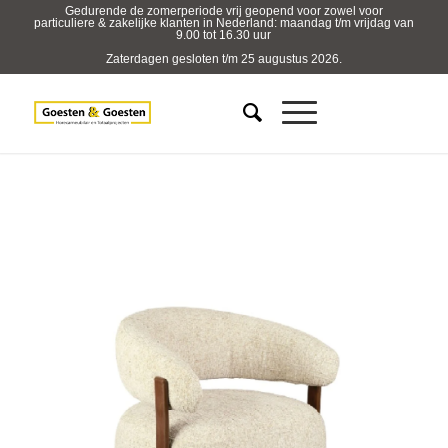
Gedurende de zomerperiode vrij geopend voor zowel voor
particuliere & zakelijke klanten in Nederland: maandag t/m vrijdag van
9.00 tot 16.30 uur
Zaterdagen gesloten t/m 25 augustus 2026.