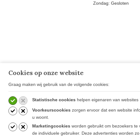
Zondag: Gesloten
Cookies op onze website
Graag maken wij gebruik van de volgende cookies:
OVER GOESTEN & GOESTEN
VESTIG
OPENIN
Over Ons
CONTA
Statistische cookies
helpen eigenaren van websites 
Projecten
Ammerzod
Voorkeurscookies
zorgen ervoor dat een website info
Blog
Mortsel (B
u woont.
Vacatures
Marketingcookies
worden gebruikt om bezoekers te v
de individuele gebruiker. Deze advertenties worden zo