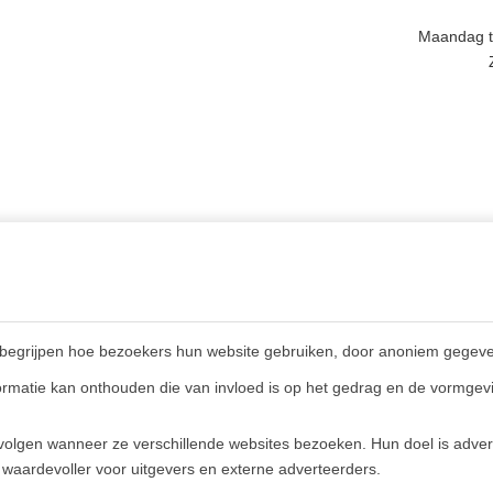
Maandag t/
INGEN,
MEER INFORMATIE
GSTIJDEN &
Privacy policy
CT
begrijpen hoe bezoekers hun website gebruiken, door anoniem gegeve
Algemene voorwaarden
en (NL)
rmatie kan onthouden die van invloed is op het gedrag en de vormgevi
Veelgestelde vragen
E)
olgen wanneer ze verschillende websites bezoeken. Hun doel is advert
 waardevoller voor uitgevers en externe adverteerders.