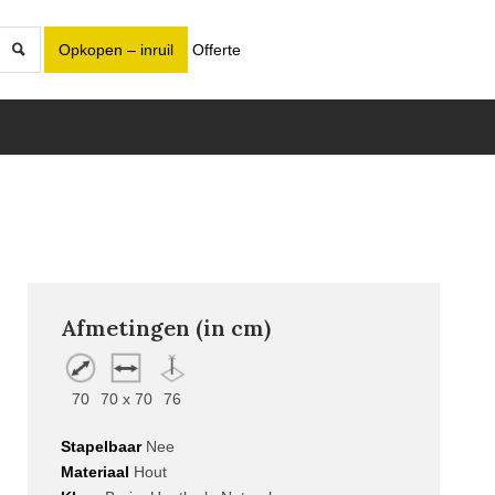
Opkopen – inruil
Offerte
Afmetingen (in cm)
70
70 x 70
76
Stapelbaar
Nee
Materiaal
Hout