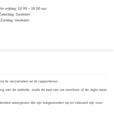
m vrijdag: 10.00 – 16.00 uur
Zaterdag: Gesloten
Zondag: Gesloten
BLIJF OP DE HOOGTE
ns te verzamelen en te rapporteren.
ng van de website, zoals de taal van uw voorkeur of de regio waar
enties weergeven die zijn toegesneden op en relevant zijn voor