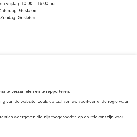
m vrijdag: 10.00 – 16.00 uur
Zaterdag: Gesloten
Zondag: Gesloten
BLIJF OP DE HOOGTE
ns te verzamelen en te rapporteren.
ng van de website, zoals de taal van uw voorkeur of de regio waar
enties weergeven die zijn toegesneden op en relevant zijn voor