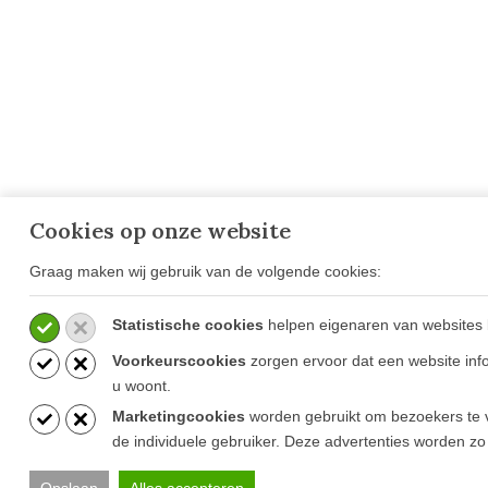
Cookies op onze website
Graag maken wij gebruik van de volgende cookies:
OVER GOESTEN & GOESTEN
VESTIG
OPENIN
Over Ons
CONTA
Statistische cookies
helpen eigenaren van websites 
Projecten
Ammerzod
Voorkeurscookies
zorgen ervoor dat een website info
Blog
Mortsel (B
u woont.
Vacatures
Marketingcookies
worden gebruikt om bezoekers te v
de individuele gebruiker. Deze advertenties worden zo
Opslaan
Alles accepteren