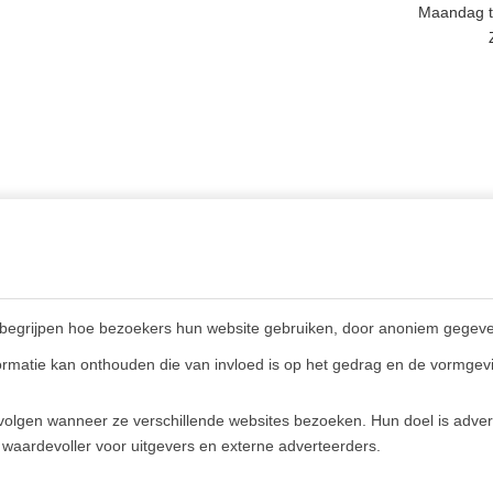
Maandag t/
INGEN,
MEER INFORMATIE
GSTIJDEN &
Privacy policy
CT
begrijpen hoe bezoekers hun website gebruiken, door anoniem gegeve
Algemene voorwaarden
en (NL)
rmatie kan onthouden die van invloed is op het gedrag en de vormgevi
Veelgestelde vragen
E)
olgen wanneer ze verschillende websites bezoeken. Hun doel is advert
 waardevoller voor uitgevers en externe adverteerders.