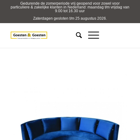
Gedurende de zomerperiode vrij geopend voor zowel voor
particuliere & zakelijke klanten in Nederland: maandag t/m vrijdag van
9.00 tot 16.30 uur
Zaterdagen gesloten t/m 25 augustus 2026.