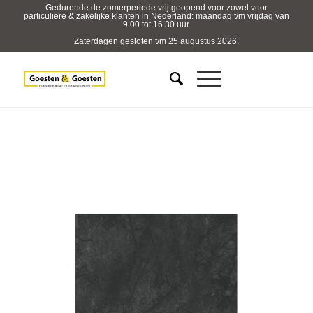
Gedurende de zomerperiode vrij geopend voor zowel voor
particuliere & zakelijke klanten in Nederland: maandag t/m vrijdag van
9.00 tot 16.30 uur
Zaterdagen gesloten t/m 25 augustus 2026.