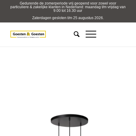
Gedurende de zomerperiode vrij geopend voor zowel voor
particuliere & zakelijke klanten in Nederland: maandag t/m vrijdag van
9.00 tot 16.30 uur
Zaterdagen gesloten t/m 25 augustus 2026.