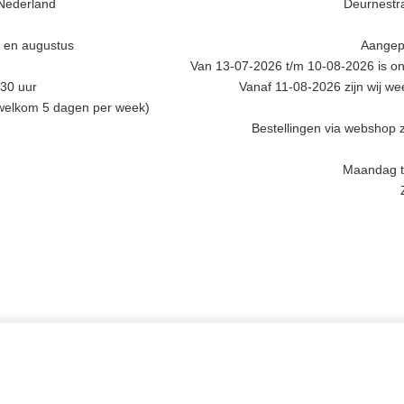
Nederland
Deurnestra
i en augustus
Aangep
Van 13-07-2026 t/m 10-08-2026 is onz
.30 uur
Vanaf 11-08-2026 zijn wij w
 welkom 5 dagen per week)
Bestellingen via webshop z
Maandag t/
INGEN,
MEER INFORMATIE