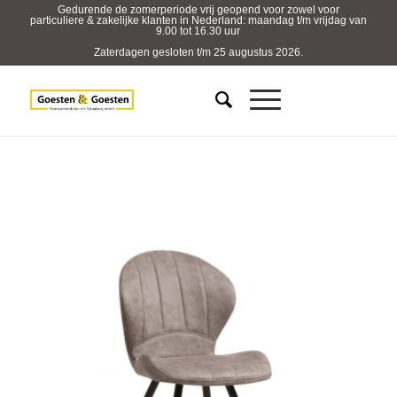
Gedurende de zomerperiode vrij geopend voor zowel voor
particuliere & zakelijke klanten in Nederland: maandag t/m vrijdag van
9.00 tot 16.30 uur
Zaterdagen gesloten t/m 25 augustus 2026.