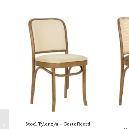
Bartafel Jake –
Stoel Tyler z/a – Gestoffeerd
Maatwerk