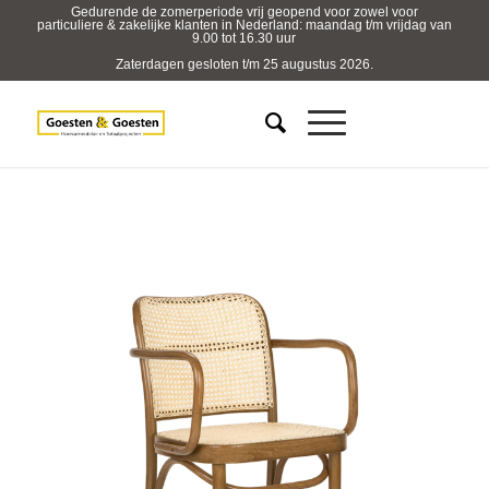
Gedurende de zomerperiode vrij geopend voor zowel voor
particuliere & zakelijke klanten in Nederland: maandag t/m vrijdag van
9.00 tot 16.30 uur
Zaterdagen gesloten t/m 25 augustus 2026.