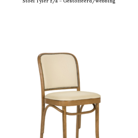
Stoel Tyler z/a – Gestoffeerd/webbing