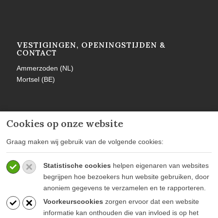
VESTIGINGEN, OPENINGSTIJDEN &
CONTACT
Ammerzoden (NL)
Mortsel (BE)
Cookies op onze website
MEER INFORMATIE
Graag maken wij gebruik van de volgende cookies:
Privacy policy
Statistische cookies
helpen eigenaren van websites
Algemene voorwaarden
begrijpen hoe bezoekers hun website gebruiken, door
Veelgestelde vragen
anoniem gegevens te verzamelen en te rapporteren.
Voorkeurscookies
zorgen ervoor dat een website
informatie kan onthouden die van invloed is op het