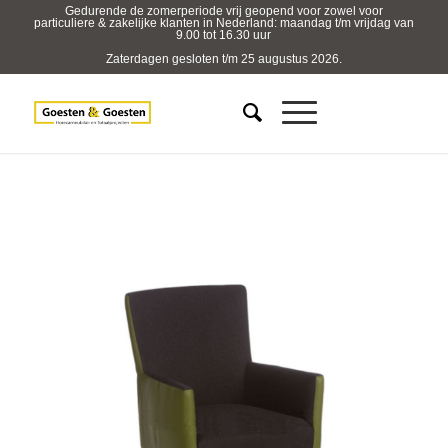
Gedurende de zomerperiode vrij geopend voor zowel voor
particuliere & zakelijke klanten in Nederland: maandag t/m vrijdag van
9.00 tot 16.30 uur
Zaterdagen gesloten t/m 25 augustus 2026.