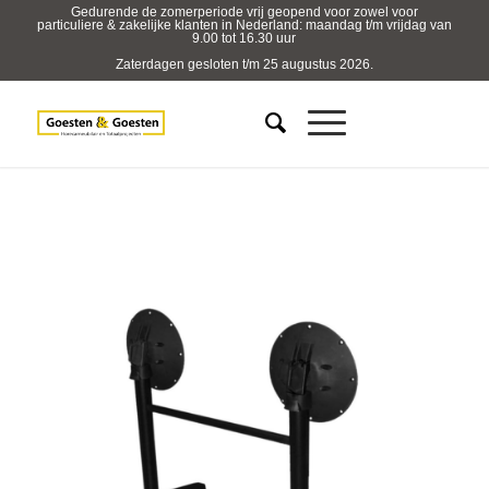
Gedurende de zomerperiode vrij geopend voor zowel voor
particuliere & zakelijke klanten in Nederland: maandag t/m vrijdag van
9.00 tot 16.30 uur
Zaterdagen gesloten t/m 25 augustus 2026.