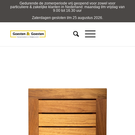
Gedurende de zomerperiode vrij geopend voor zowel voor
particuliere & zakelijke klanten in Nederland: maandag t/m vrijdag van
9.00 tot 16.30 uur
Zaterdagen gesloten t/m 25 augustus 2026.