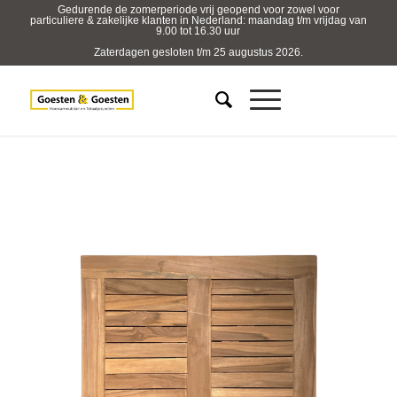
Gedurende de zomerperiode vrij geopend voor zowel voor
particuliere & zakelijke klanten in Nederland: maandag t/m vrijdag van
9.00 tot 16.30 uur
Zaterdagen gesloten t/m 25 augustus 2026.