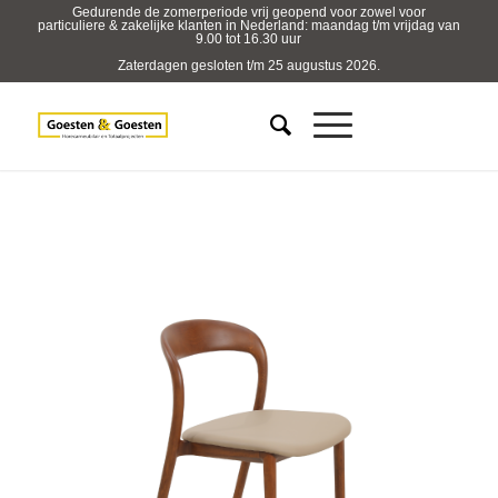
Gedurende de zomerperiode vrij geopend voor zowel voor
particuliere & zakelijke klanten in Nederland: maandag t/m vrijdag van
9.00 tot 16.30 uur
Zaterdagen gesloten t/m 25 augustus 2026.