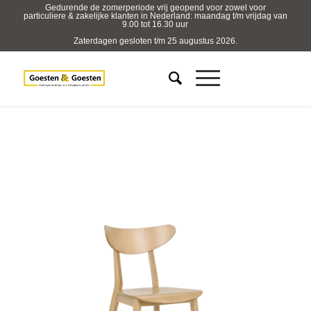
Gedurende de zomerperiode vrij geopend voor zowel voor
particuliere & zakelijke klanten in Nederland: maandag t/m vrijdag van
9.00 tot 16.30 uur
Zaterdagen gesloten t/m 25 augustus 2026.