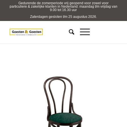
Gedurende de zomerperiode vrij geopend voor zowel voor
particuliere & zakelijke klanten in Nederland: maandag t/m vrijdag van
9.00 tot 16.30 uur
Zaterdagen gesloten t/m 25 augustus 2026.