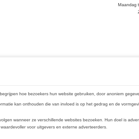
Maandag t/
INGEN,
MEER INFORMATIE
GSTIJDEN &
Privacy policy
CT
begrijpen hoe bezoekers hun website gebruiken, door anoniem gegeve
Algemene voorwaarden
en (NL)
rmatie kan onthouden die van invloed is op het gedrag en de vormgevi
Veelgestelde vragen
E)
olgen wanneer ze verschillende websites bezoeken. Hun doel is advert
 waardevoller voor uitgevers en externe adverteerders.