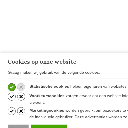
Cookies op onze website
Graag maken wij gebruik van de volgende cookies:
OVER GOESTEN & GOESTEN
VESTIG
OPENIN
Over Ons
CONTA
Statistische cookies
helpen eigenaren van websites 
Projecten
Ammerzod
Voorkeurscookies
zorgen ervoor dat een website info
Blog
Mortsel (B
u woont.
Vacatures
Marketingcookies
worden gebruikt om bezoekers te v
de individuele gebruiker. Deze advertenties worden zo