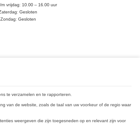
m vrijdag: 10.00 – 16.00 uur
Zaterdag: Gesloten
Zondag: Gesloten
BLIJF OP DE HOOGTE
ns te verzamelen en te rapporteren.
ng van de website, zoals de taal van uw voorkeur of de regio waar
enties weergeven die zijn toegesneden op en relevant zijn voor