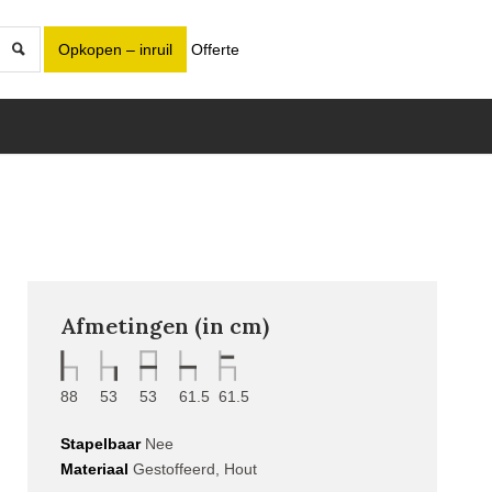
Opkopen – inruil
Offerte
Afmetingen (in cm)
88
53
53
61.5
61.5
Stapelbaar
Nee
Materiaal
Gestoffeerd, Hout