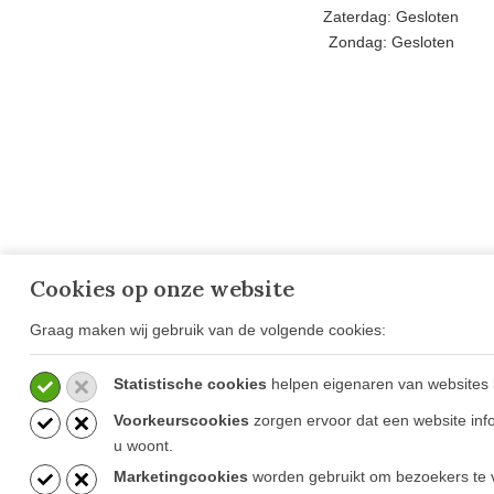
Zaterdag: Gesloten
Zondag: Gesloten
Cookies op onze website
Graag maken wij gebruik van de volgende cookies:
OVER GOESTEN & GOESTEN
VESTIG
OPENIN
Over Ons
CONTA
Statistische cookies
helpen eigenaren van websites 
Projecten
Ammerzod
Voorkeurscookies
zorgen ervoor dat een website info
Blog
Mortsel (B
u woont.
Vacatures
Marketingcookies
worden gebruikt om bezoekers te v