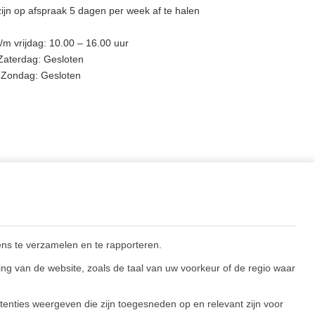
ijn op afspraak 5 dagen per week af te halen
m vrijdag: 10.00 – 16.00 uur
Zaterdag: Gesloten
Zondag: Gesloten
BLIJF OP DE HOOGTE
ns te verzamelen en te rapporteren.
ng van de website, zoals de taal van uw voorkeur of de regio waar
enties weergeven die zijn toegesneden op en relevant zijn voor