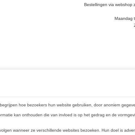
Bestellingen via webshop z
Maandag t/
INGEN,
MEER INFORMATIE
GSTIJDEN &
Privacy policy
CT
begrijpen hoe bezoekers hun website gebruiken, door anoniem gegeve
Algemene voorwaarden
en (NL)
rmatie kan onthouden die van invloed is op het gedrag en de vormgevi
Veelgestelde vragen
E)
olgen wanneer ze verschillende websites bezoeken. Hun doel is advert