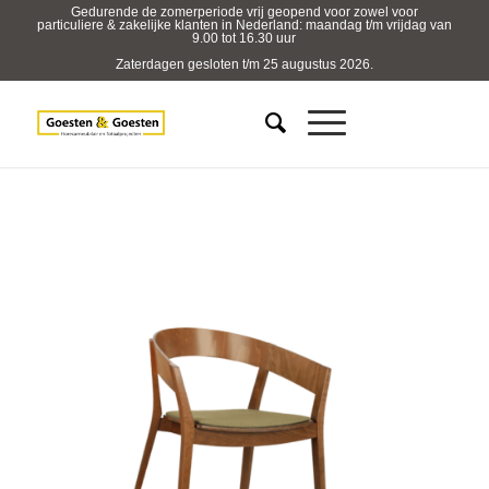
Gedurende de zomerperiode vrij geopend voor zowel voor
particuliere & zakelijke klanten in Nederland: maandag t/m vrijdag van
9.00 tot 16.30 uur
Zaterdagen gesloten t/m 25 augustus 2026.