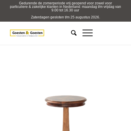
Gedurende de zomerperiode vrij geopend voor zowel voor
particuliere & zakelijke klanten in Nederland: maandag t/m vrijdag van
9.00 tot 16.30 uur
Zaterdagen gesloten t/m 25 augustus 2026.