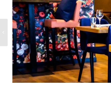
Terrasstoel Dean – z/a