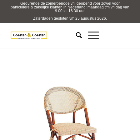
Gedurende de zomerperiode vrij geopend voor zowel voor
particuliere & zakelijke klanten in Nederland: maandag t/m vrijdag van
9.00 tot 16.30 uur
Zaterdagen gesloten t/m 25 augustus 2026.