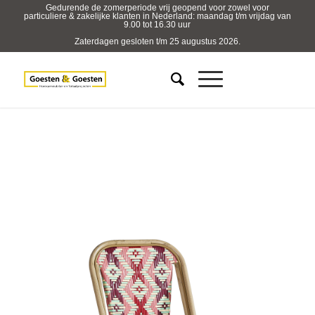
Gedurende de zomerperiode vrij geopend voor zowel voor
particuliere & zakelijke klanten in Nederland: maandag t/m vrijdag van
9.00 tot 16.30 uur
Zaterdagen gesloten t/m 25 augustus 2026.