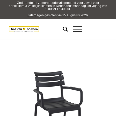
Gedurende de zomerperiode vrij geopend voor zowel voor
particuliere & zakelijke klanten in Nederland: maandag t/m vrijdag van
9.00 tot 16.30 uur
Zaterdagen gesloten t/m 25 augustus 2026.