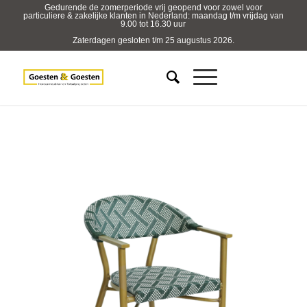
Gedurende de zomerperiode vrij geopend voor zowel voor
particuliere & zakelijke klanten in Nederland: maandag t/m vrijdag van
9.00 tot 16.30 uur
Zaterdagen gesloten t/m 25 augustus 2026.