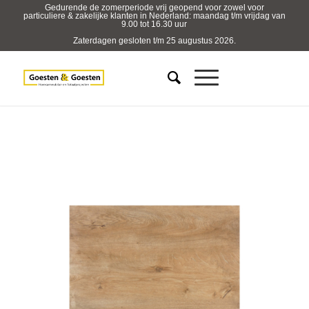
Gedurende de zomerperiode vrij geopend voor zowel voor
particuliere & zakelijke klanten in Nederland: maandag t/m vrijdag van
9.00 tot 16.30 uur
Zaterdagen gesloten t/m 25 augustus 2026.