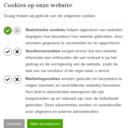
Cookies op onze website
MEER INFORMATIE
Graag maken wij gebruik van de volgende cookies:
Privacy policy
Statistische cookies
helpen eigenaren van websites
Algemene voorwaarden
begrijpen hoe bezoekers hun website gebruiken, door
Veelgestelde vragen
anoniem gegevens te verzamelen en te rapporteren.
Voorkeurscookies
zorgen ervoor dat een website
informatie kan onthouden die van invloed is op het
gedrag en de vormgeving van de website, zoals de
taal van uw voorkeur of de regio waar u woont.
BLIJF OP DE HOOGTE
Marketingcookies
worden gebruikt om bezoekers te
volgen wanneer ze verschillende websites bezoeken.
Hun doel is advertenties weergeven die zijn
toegesneden op en relevant zijn voor de individuele
gebruiker. Deze advertenties worden zo waardevoller
voor uitgevers en externe adverteerders.
© Goesten & Goesten |
Pink Raven
Opslaan
Alles accepteren
Algemene voorwaarden
Privacy verklaring