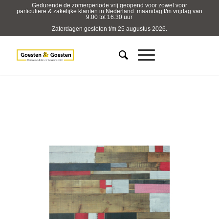
Gedurende de zomerperiode vrij geopend voor zowel voor
particuliere & zakelijke klanten in Nederland: maandag t/m vrijdag van
9.00 tot 16.30 uur
Zaterdagen gesloten t/m 25 augustus 2026.