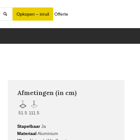
Opkopen – inruil
Offerte
Afmetingen (in cm)
51.5
111.5
Stapelbaar
Ja
Materiaal
Aluminium