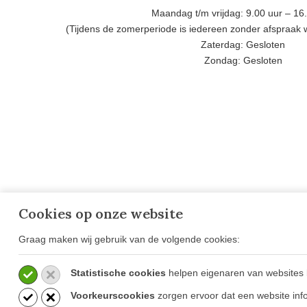
Maandag t/m vrijdag: 9.00 uur – 16
(Tijdens de zomerperiode is iedereen zonder afspraak
Zaterdag: Gesloten
Zondag: Gesloten
Cookies op onze website
Graag maken wij gebruik van de volgende cookies:
OVER GOESTEN & GOESTEN
VESTIG
OPENIN
Over Ons
CONTA
Statistische cookies
helpen eigenaren van websites 
Projecten
Ammerzod
Voorkeurscookies
zorgen ervoor dat een website info
Blog
Mortsel (B