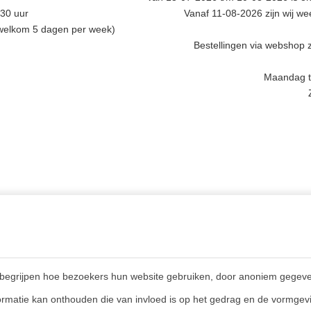
.30 uur
Vanaf 11-08-2026 zijn wij w
 welkom 5 dagen per week)
Bestellingen via webshop z
Maandag t/
INGEN,
MEER INFORMATIE
GSTIJDEN &
Privacy policy
CT
begrijpen hoe bezoekers hun website gebruiken, door anoniem gegeve
Algemene voorwaarden
en (NL)
rmatie kan onthouden die van invloed is op het gedrag en de vormgevi
Veelgestelde vragen
E)