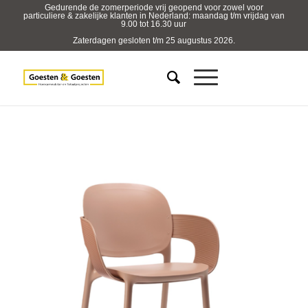
Gedurende de zomerperiode vrij geopend voor zowel voor
particuliere & zakelijke klanten in Nederland: maandag t/m vrijdag van
9.00 tot 16.30 uur
Zaterdagen gesloten t/m 25 augustus 2026.