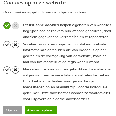
Cookies op onze website
MEER INFORMATIE
Graag maken wij gebruik van de volgende cookies:
Privacy policy
Statistische cookies
helpen eigenaren van websites
Algemene voorwaarden
begrijpen hoe bezoekers hun website gebruiken, door
Veelgestelde vragen
anoniem gegevens te verzamelen en te rapporteren.
Voorkeurscookies
zorgen ervoor dat een website
informatie kan onthouden die van invloed is op het
gedrag en de vormgeving van de website, zoals de
taal van uw voorkeur of de regio waar u woont.
BLIJF OP DE HOOGTE
Marketingcookies
worden gebruikt om bezoekers te
volgen wanneer ze verschillende websites bezoeken.
Hun doel is advertenties weergeven die zijn
toegesneden op en relevant zijn voor de individuele
gebruiker. Deze advertenties worden zo waardevoller
voor uitgevers en externe adverteerders.
© Goesten & Goesten |
Pink Raven
Opslaan
Alles accepteren
Algemene voorwaarden
Privacy verklaring